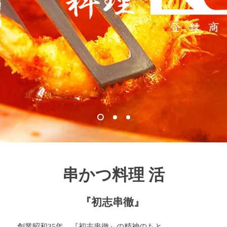
串かつ料理 活
『初志串徹』
創業昭和35年。『初志串徹』の精神のもと