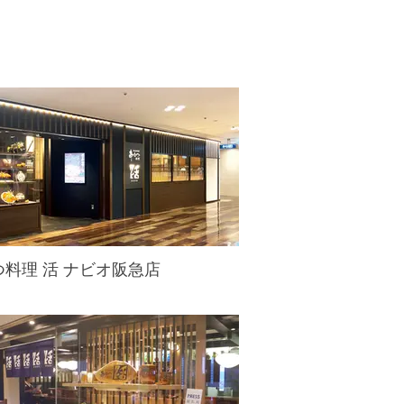
つ料理 活 ナビオ阪急店