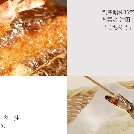
創業昭和35
創業者 津田
『ごちそう
、衣、油、
ね、