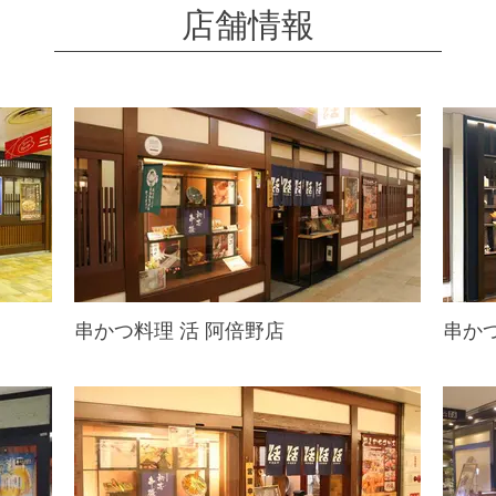
店舗情報
串かつ料理 活 阿倍野店
串か