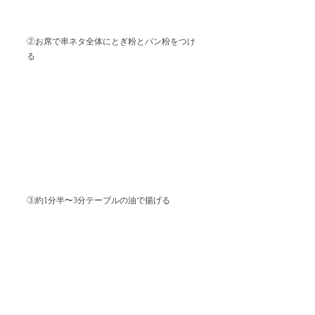
②お席で串ネタ全体にとぎ粉とパン粉をつけ
る
③約1分半〜3分テーブルの油で揚げる