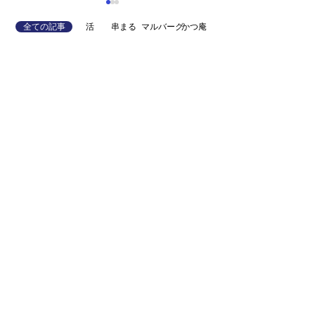
全ての記事
活
串まる
マルバーグ
かつ庵
7階へ移転のお知らせ
数量限定「黒松白
吟醸生酒 花ひらく
が入荷