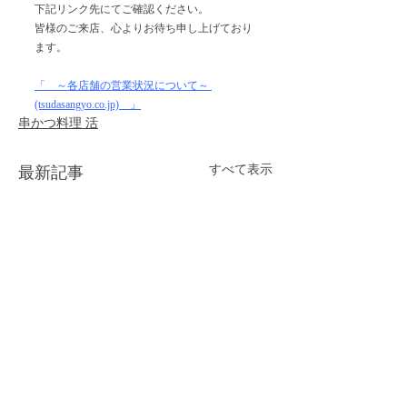
下記リンク先にてご確認ください。
皆様のご来店、心よりお待ち申し上げており
ます。
「　～各店舗の営業状況について～ 
(tsudasangyo.co.jp)　」
串かつ料理 活
すべて表示
最新記事