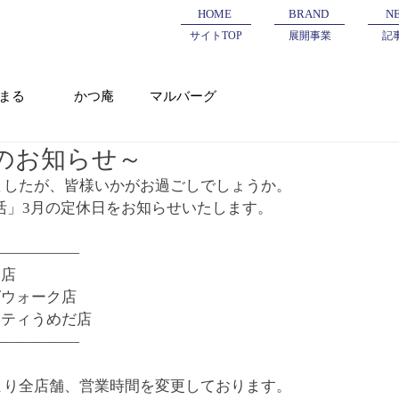
HOME
BRAND
N
サイトTOP
展開事業
記
まる
かつ庵
マルバーグ
のお知らせ～
ましたが、皆様いかがお過ごしでしょうか。
活」3月の定休日をお知らせいたします。
——————
野店
ばウォーク店
イティうめだ店
——————
より全店舗、営業時間を変更しております。