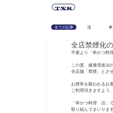
全ての記事
活
串
全店禁煙化
平素より「串かつ料
この度、健康増進法の一
全店舗「禁煙」とさ
お煙草を吸われるお
ご利用頂きますよう
「串かつ料理　活」
取り組んでまいりま