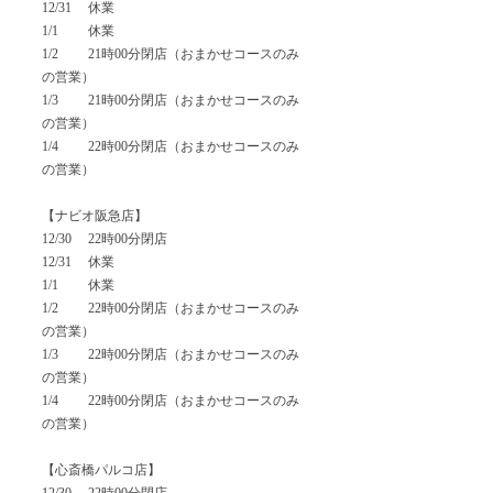
12/31 　休業
1/1 　　休業
1/2　　 21時00分閉店（おまかせコースのみ
の営業）
1/3　　 21時00分閉店（おまかせコースのみ
の営業）
1/4　　 22時00分閉店（おまかせコースのみ
の営業）
【ナビオ阪急店】
12/30 　22時00分閉店
12/31 　休業
1/1 　　休業
1/2 　　22時00分閉店（おまかせコースのみ
の営業）
1/3　　 22時00分閉店（おまかせコースのみ
の営業）
1/4 　　22時00分閉店（おまかせコースのみ
の営業）
【心斎橋パルコ店】
12/30 　22時00分閉店