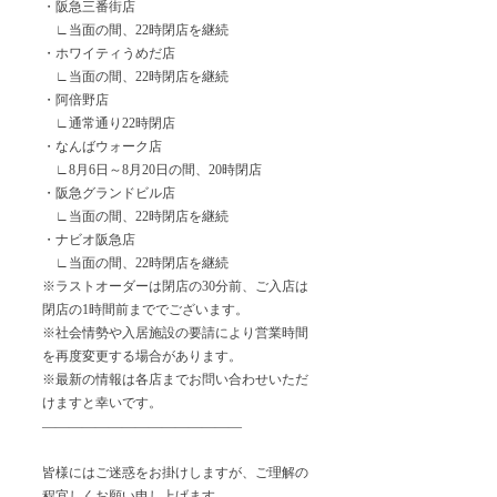
・阪急三番街店
　∟当面の間、22時閉店を継続
・ホワイティうめだ店
　∟当面の間、22時閉店を継続
・阿倍野店
　∟通常通り22時閉店
・なんばウォーク店
　∟8月6日～8月20日の間、20時閉店
・阪急グランドビル店
　∟当面の間、22時閉店を継続
・ナビオ阪急店
　∟当面の間、22時閉店を継続
※ラストオーダーは閉店の30分前、ご入店は
閉店の1時間前まででございます。
※社会情勢や入居施設の要請により営業時間
を再度変更する場合があります。
※最新の情報は各店までお問い合わせいただ
けますと幸いです。
———————————————
皆様にはご迷惑をお掛けしますが、ご理解の
程宜しくお願い申し上げます。