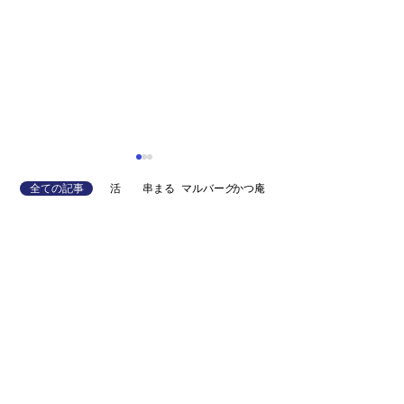
全ての記事
活
串まる
マルバーグ
かつ庵
〈かつ庵〉素材への
〈かつ庵〉ゆった
こだわり
80席