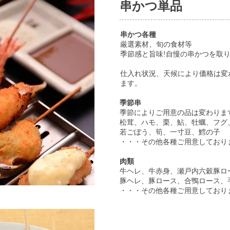
串かつ単品
串かつ各種
厳選素材、旬の食材等
季節感と旨味!自慢の串かつを取
仕入れ状況、天候により価格は変
ます。
季節串
季節によりご用意の品は変わりま
松茸、ハモ、栗、鮎、牡蠣、フグ
若ごぼう、筍、一寸豆、鱈の子
・・・その他各種ご用意しており
肉類
牛ヘレ、牛赤身、瀬戸内六穀豚ロ
豚ヘレ、豚ロース、合鴨ロース、
・・・その他各種ご用意しており