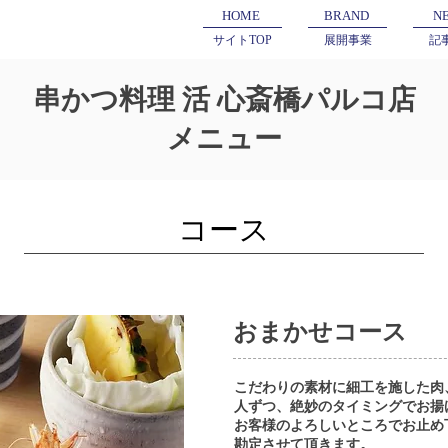
HOME
BRAND
N
サイトTOP
展開事業
記
串かつ料理 活 心斎橋パルコ店
メニュー
​コース
おまかせコース
こだわりの素材に細工を施した肉
人ずつ、絶妙のタイミングでお揚
お客様のよろしいところでお止め
勘定させて頂きます。