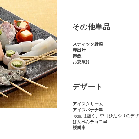
その他単品
スティック野菜
赤出汁
御飯
お茶漬け
デザート
アイスクリーム
アイスバナナ串
表面は熱く、中はひんやりのデザ
はんぺんチョコ串
桜餅串