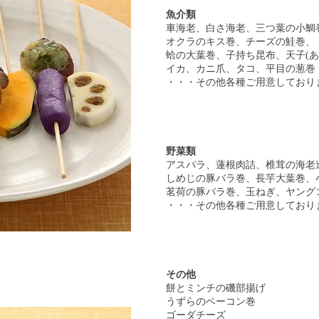
魚介類
車海老、白さ海老、三つ葉の小鯛
オクラのキス巻、チーズの鮭巻、
蛤の大葉巻、子持ち昆布、天子(あ
イカ、カニ爪、タコ、平目の葱巻
・・・その他各種ご用意しており
野菜類
アスパラ、蓮根肉詰、椎茸の海老
しめじの豚バラ巻、長芋大葉巻、
茗荷の豚バラ巻、玉ねぎ、ヤング
・・・その他各種ご用意しており
その他
餅とミンチの磯部揚げ
うずらのベーコン巻
ゴーダチーズ