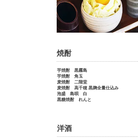
焼酎
芋焼酎 黒霧島
芋焼酎 角玉
麦焼酎 二階堂
麦焼酎 高千穂 黒麹全量仕込み
泡盛 島唄 白
黒糖焼酎 れんと
洋酒