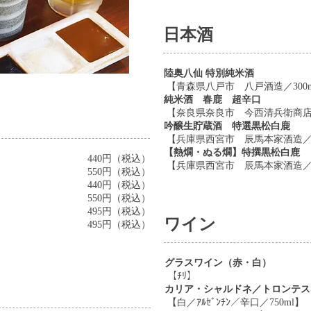
日本酒
陸奥八仙 特別純米酒
【青森県八戸市 八戸酒造／300m
純米酒 春鹿 超辛口
【奈良県奈良市 今西清兵衛商店／
吟醸生貯蔵酒 特選黒松白鹿
【兵庫県西宮市 辰馬本家酒造／1
【熱燗・ぬる燗】特撰黒松白鹿
440円（税込）
【兵庫県西宮市 辰馬本家酒造／1
550円（税込）
440円（税込）
550円（税込）
495円（税込）
ワイン
495
円（税込）
グラスワイン（赤・白）
【ﾁﾘ】
カリア・シャルドネ／トロンテス
【白／ｱﾙｾﾞﾝﾁﾝ／辛口／750ml】