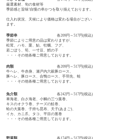
厳選素材、旬の食材等
季節感と旨味!自慢の串かつを取り揃えております。
仕入れ状況、天候により価格は変わる場合がござい
ます。
季節串
各209円～517円(税込)
季節によりご用意の品は変わりますが、
松茸、ハモ、栗、鮎、牡蠣、フグ、
若ごぼう、
筍、一寸豆、鱈の子
・・・その他各種ご用意しております。
肉類
各209円～517円(税込)
牛ヘレ、牛赤身、瀬戸内六穀豚ロース、
豚ヘレ、豚ロース、合鴨ロース、手羽先、蛙
・・・その他各種ご用意しております。
魚介類
各242円～517円(税込)
車海老、白さ海老、小鯛の三つ葉巻、
キスのオクラ巻、チーズの鮭巻、
蛤の大葉巻、子持ち昆布、天子(あまご)、
イカ、カニ爪、タコ、平目の葱巻
・・・その他各種ご用意しております。
野菜類
各174円～517円(税込)