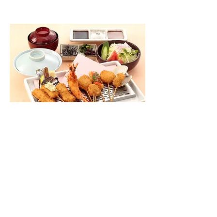
海鮮御膳
車海老、鰈、烏賊、蛸、貝柱など海の幸串９本
​※写真はイメージです。
2,380円(税込)