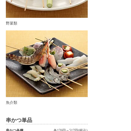
野菜類
​魚介類
串かつ単品
串かつ各種
各176円～517円(税込)