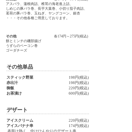
アスパラ、蓮根肉詰、椎茸の海老進上詰、
しめじの豚バラ巻、長芋大葉巻、小切り茄子肉詰、
茗荷の豚バラ巻、玉ねぎ、ヤングコーン、銀杏
・・・その他各種ご用意しております。
その他
各174円～275円(税込)
餅とミンチの磯部揚げ
うずらのベーコン巻
ゴーダチーズ
その他単品
スティック野菜
198円(税込)
赤出汁
198円(税込)
御飯
220円(税込)
お茶漬け
600円(税込)
デザート
アイスクリーム
220円(税込)
アイスバナナ串
174円(税込)
表面は熱く、中はひんやりのデザート串