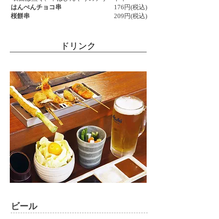
はんぺんチョコ串
176円(税込)
桜餅串
209円(税込)
ドリンク
ビール