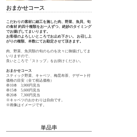
おまかせコース
こだわりの素材に細工を施した肉、野菜、魚貝、旬
の食材 約四十種類をお一人ずつ、絶妙のタイミング
でお揚げしてまいります。
お客様のよろしいところでお止め下さい。 お召し上
がりの種類、本数にてお勘定させて頂きます。
肉、野菜、魚貝類の旬のものを次々に御揚げしてま
いりますので、
良いところで「ストップ」をお掛けください。
おまかせコース
スティック野菜、キャベツ、梅昆布茶、デザート付
価格の目安（全て税込価格）
串10本 3,900円見当
串15本 5,600円見当
串20本 7,300円見当
※キャベツのおかわりは自由です。
※画像はイメージです。
単品串