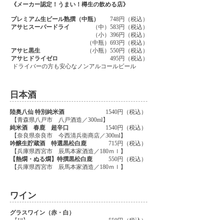
《メーカー認定！うまい！樽生の飲める店》
プレミアム生ビール熟撰（中瓶）
748円（税込）
アサヒスーパードライ
（中）583円（税込）
（小）396円（税込）
（中瓶）693円（税込）
アサヒ黒生
（小瓶）550円（税込）
アサヒドライゼロ
495円（税込）
ドライバーの方も安心なノンアルコールビール
日本酒
陸奥八仙 特別純米酒
1540円（税込）
【青森県八戸市 八戸酒造／300ml】
純米酒 春鹿 超辛口
1540円（税込）
【奈良県奈良市 今西清兵衛商店／300ml】
吟醸生貯蔵酒 特選黒松白鹿
715円（税込）
【兵庫県西宮市 辰馬本家酒造／180ｍｌ】
【熱燗・ぬる燗】特撰黒松白鹿
550円（税込）
【兵庫県西宮市 辰馬本家酒造／180ｍｌ】
ワイン
グラスワイン（赤・白）